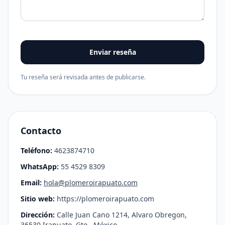
Enviar reseña
Tu reseña será revisada antes de publicarse.
Contacto
Teléfono:
4623874710
WhatsApp:
55 4529 8309
Email:
hola@plomeroirapuato.com
Sitio web:
https://plomeroirapuato.com
Dirección:
Calle Juan Cano 1214, Alvaro Obregon,
36530 Irapuato, Gto., México